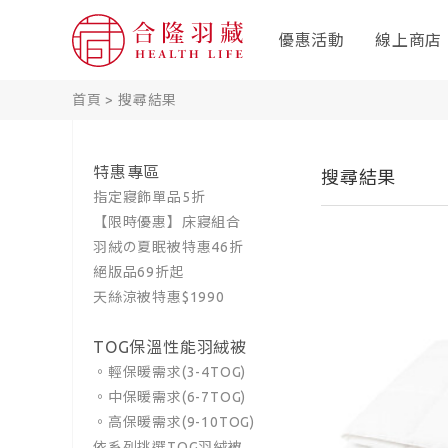
優惠活動
線上商店
首頁
>
搜尋結果
特惠專區
搜尋結果
指定寢飾單品5折
【限時優惠】床寢組合
羽絨の夏眠被特惠46折
絕版品69折起
天絲涼被特惠$1990
TOG保溫性能羽絨被
。輕保暖需求(3-4TOG)
。中保暖需求(6-7TOG)
。高保暖需求(9-10TOG)
依系列挑選TOG羽絨被