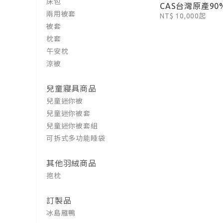
床包
CAS台灣原產90%
兩用被套
NT$ 10,000起
被套
枕套
午安枕
涼被
兒童寢具商品
兒童迷你被
兒童迷你被套
兒童迷你被套組
可拆式多功能睡袋
其他羽絨商品
抱枕
訂製品
冰島雁鴨