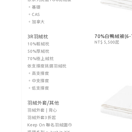
。基礎
。CAS
。加拿大
70%白鴨絨被(6-7
3R羽絨枕
NT$ 5,500起
10%輕絨枕
50%厚絨枕
70%極上絨枕
依支撐度挑選羽絨枕
。高支撐度
。中支撐度
。低支撐度
羽絨外套/其他
羽絨外套 | 背心
羽絨外套3折起
Keep On 聯名羽絨圍巾