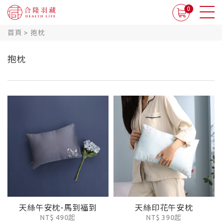
0
首頁
>
抱枕
抱枕
天絲午安枕-馬到福到
天絲印花午安枕
NT$ 490起
NT$ 390起