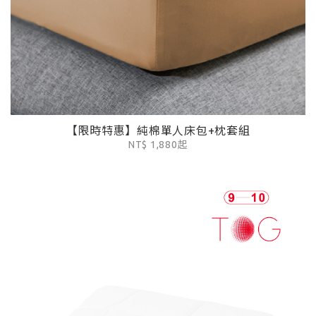
【限時特惠】純棉單人床包+枕套組
NT$ 1,880起