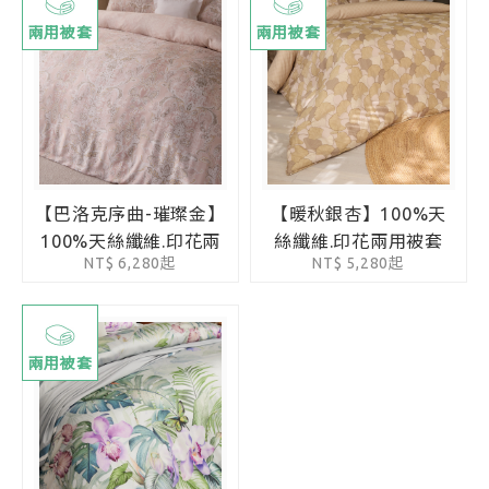
兩用被套
兩用被套
【巴洛克序曲-璀璨金】
【暖秋銀杏】100%天
100%天絲纖維.印花兩
絲纖維.印花兩用被套
NT$ 6,280起
NT$ 5,280起
用被套
兩用被套