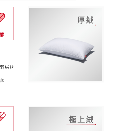
撐
鴨羽絨枕
0起