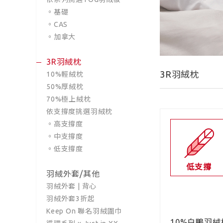
。基礎
。CAS
。加拿大
3R羽絨枕
3R羽絨枕
10%輕絨枕
50%厚絨枕
70%極上絨枕
依支撐度挑選羽絨枕
。高支撐度
。中支撐度
。低支撐度
低支撐
羽絨外套/其他
羽絨外套 | 背心
羽絨外套3折起
Keep On 聯名羽絨圍巾
10%白鴨羽絨