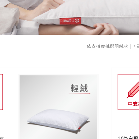
依支撐度挑選羽絨枕
|
。
中支
枕
10%白