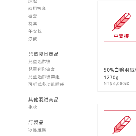
床包
兩用被套
被套
枕套
午安枕
中支撐
涼被
兒童寢具商品
兒童迷你被
兒童迷你被套
50%白鴨羽絨
兒童迷你被套組
1270g
NT$ 6,080起
可拆式多功能睡袋
其他羽絨商品
抱枕
訂製品
冰島雁鴨