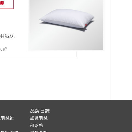
撐
鴨羽絨枕
80起
品牌日誌
能羽絨被
認識羽絨
部落格