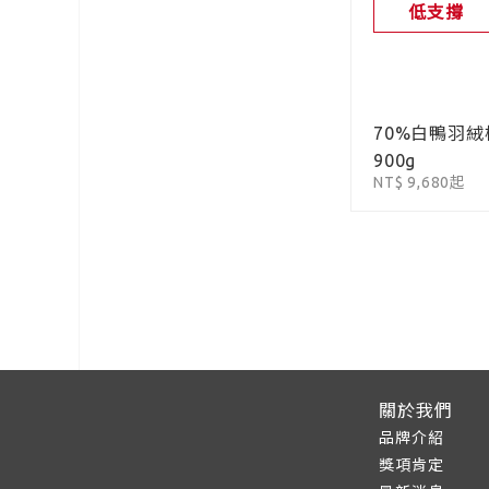
低支撐
70%白鴨羽絨
900g
NT$ 9,680起
關於我們
品牌介紹
獎項肯定