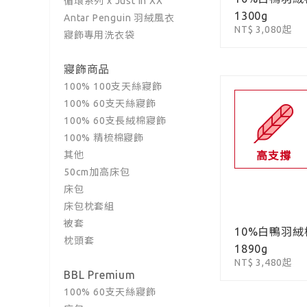
循環系列 x Just in XX
1300g
Antar Penguin 羽絨風衣
NT$ 3,080起
寢飾專用洗衣袋
寢飾商品
100% 100支天絲寢飾
100% 60支天絲寢飾
100% 60支長絨棉寢飾
100% 精梳棉寢飾
其他
高支撐
50cm加高床包
床包
床包枕套組
被套
10%白鴨羽絨
枕頭套
1890g
NT$ 3,480起
BBL Premium
100% 60支天絲寢飾