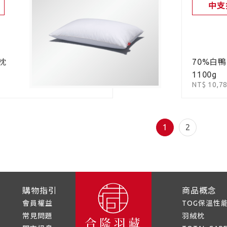
中支
枕
70%白
1100g
NT$ 10,7
1
2
購物指引
商品概念
會員權益
TOG保溫性
常見問題
羽絨枕