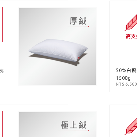
高支
枕
50%白
1500g
NT$ 6,58