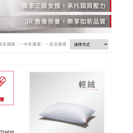
高支撐度
|
。中支撐度
|
。低支撐度
撐
鴨羽絨枕