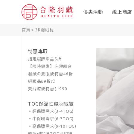
優惠活動
線上商店
首頁
>
3R羽絨枕
特惠專區
指定寢飾單品5折
【限時優惠】床寢組合
羽絨の夏眠被特惠46折
絕版品69折起
天絲涼被特惠$1990
TOG保溫性能羽絨被
。輕保暖需求(3-4TOG)
。中保暖需求(6-7TOG)
。高保暖需求(9-10TOG)
依系列挑選TOG羽絨被