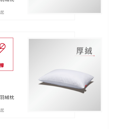
0起
撐
鴨羽絨枕
0起