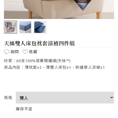
天絲雙人床包枕套涼被四件組
詢問
收藏
材質：60支100%萊賽爾纖維(天絲™)
商品內容：薄枕套x2、薄雙人床包x1、刺繡單人涼被x1
規格
庫存不足