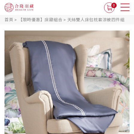
0
首頁
>
【限時優惠】床寢組合
>
天絲雙人床包枕套涼被四件組