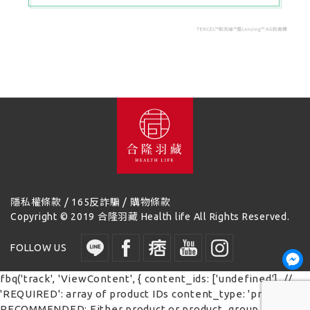
/
/
隱私權條款
165反詐騙
購物條款
Copyright © 2019 合隆羽藏 Health life All Rights Reserved.
讀取時間：
FOLLOW US
0.118813 秒
fbq('track', 'ViewContent', { content_ids: ['undefined'], //
'REQUIRED': array of product IDs content_type: 'product', //
RECOMMENDED: Either product or product_group based on