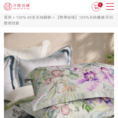
0
首頁
>
100% 60支天絲寢飾
>
【熱帶祕境】100%天絲纖維.印花
壓框枕套