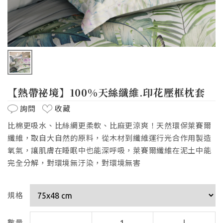
【熱帶祕境】100%天絲纖維.印花壓框枕套
詢問
收藏
比棉更吸水、比絲綢更柔軟、比麻更涼爽！天然環保萊賽爾
纖維，取自大自然的原料，從木材到纖維運行光合作用製造
氧氣，讓肌膚在睡眠中也能深呼吸，萊賽爾纖維在泥土中能
完全分解，對環境無汙染，對環境無害
規格
數量