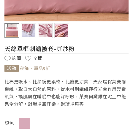
天絲單框刺繡被套-豆沙粉
詢問
收藏
活動
寢飾，單品9折
比棉更吸水、比絲綢更柔軟、比麻更涼爽！天然環保萊賽爾
纖維，取自大自然的原料，從木材到纖維運行光合作用製造
氧氣，讓肌膚在睡眠中也能深呼吸，萊賽爾纖維在泥土中能
完全分解，對環境無汙染，對環境無害
顏色