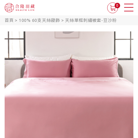
0
首頁
>
100% 60支天絲寢飾
>
天絲單框刺繡被套-豆沙粉