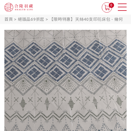
0
首頁
>
絕版品69折起
>
【限時特惠】天絲40支印花床包 - 幾何