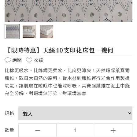
【限時特惠】天絲40支印花床包 - 幾何
詢問
收藏
比棉更吸水、比絲綢更柔軟、比麻更涼爽！天然環保萊賽爾
纖維，取自大自然的原料，從木材到纖維運行光合作用製造
氧氣，讓肌膚在睡眠中也能深呼吸，萊賽爾纖維在泥土中能
完全分解，對環境無汙染，對環境無害
規格
數量
1