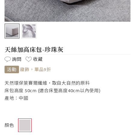
天絲加高床包-珍珠灰
詢問
收藏
活動
寢飾，單品9折
天然環保萊賽爾纖維，取自大自然的原料
床包高度 50cm (適合床墊高度40cm以內使用)
產地：中國
顏色