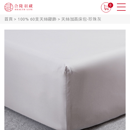
0
首頁
>
100% 60支天絲寢飾
>
天絲加高床包-珍珠灰