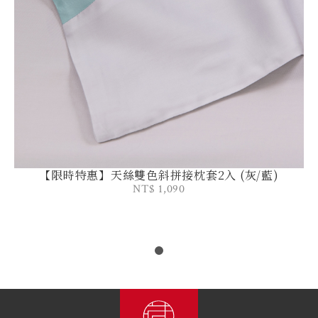
【限時特惠】天絲雙色斜拼接枕套2入 (灰/藍)
NT$ 1,090