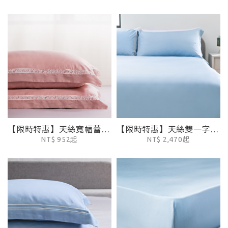
【限時特惠】天絲寬幅蕾絲枕套-蓮藕粉
【限時特惠】天絲雙一字繡被套-迷霧藍
NT$ 952起
NT$ 2,470起