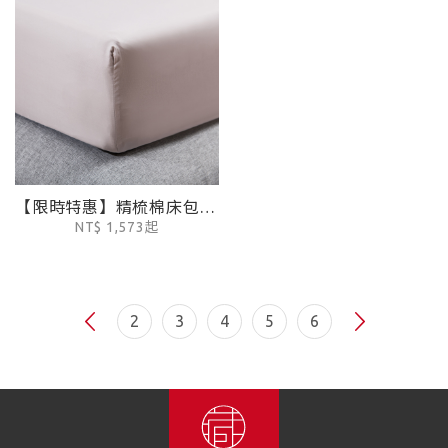
【限時特惠】精梳棉床包 - 蒼白灰
NT$ 1,573起
2
3
4
5
6