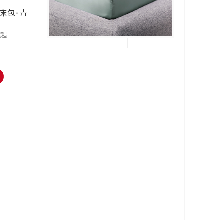
床包-青
0起