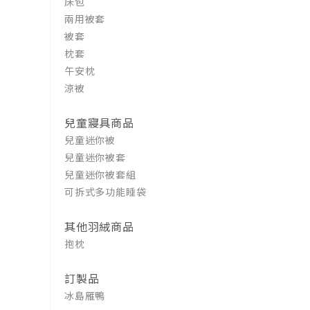
床包
兩用被套
被套
枕套
午安枕
涼被
兒童寢具商品
兒童迷你被
兒童迷你被套
兒童迷你被套組
可拆式多功能睡袋
其他羽絨商品
抱枕
訂製品
冰島雁鴨