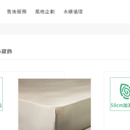
售後服務
風格企劃
永續循環
天絲寢飾
包
50cm