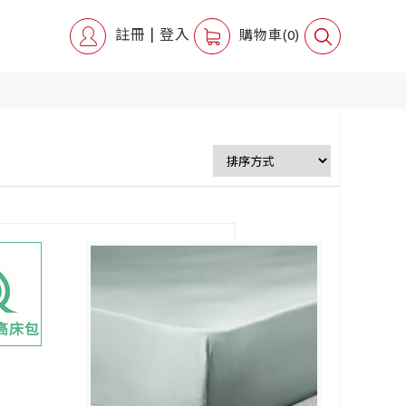
註冊
|
登入
購物車(0)
加高床包