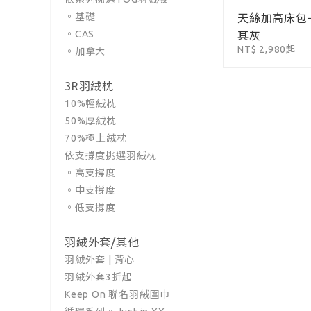
。基礎
天絲加高床包
。CAS
其灰
NT$ 2,980起
。加拿大
3R羽絨枕
10%輕絨枕
50%厚絨枕
70%極上絨枕
依支撐度挑選羽絨枕
。高支撐度
。中支撐度
。低支撐度
羽絨外套/其他
羽絨外套 | 背心
羽絨外套3折起
Keep On 聯名羽絨圍巾