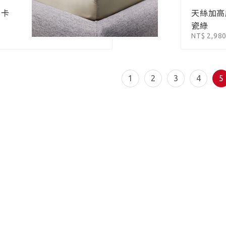
-卡
天絲加高
瓷綠
NT$ 2,98
1
2
3
4
5