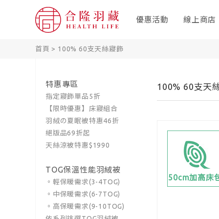
優惠活動
線上商店
首頁
>
100% 60支天絲寢飾
特惠專區
100% 60支
指定寢飾單品5折
【限時優惠】床寢組合
羽絨の夏眠被特惠46折
絕版品69折起
天絲涼被特惠$1990
TOG保溫性能羽絨被
50cm加高床
。輕保暖需求(3-4TOG)
。中保暖需求(6-7TOG)
。高保暖需求(9-10TOG)
依系列挑選TOG羽絨被