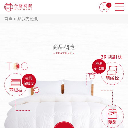
0
首頁
>
點我先檢測
商品概念
- FEATURE -
3R 挑對枕
檢測
支撐度
羽絨枕
檢測
保暖度
羽絨被
寢飾