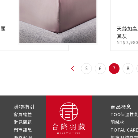
-蓮
天絲加高
其灰
NT$ 2,98
5
6
7
8
購物指引
商品概念
會員權益
TOG保溫性
常見問題
羽絨枕
門市訊息
TOTAL CA
聯絡客服
無痕羽絨風