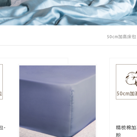
50cm加高床包
包
50cm
包-
精梳棉加
粉