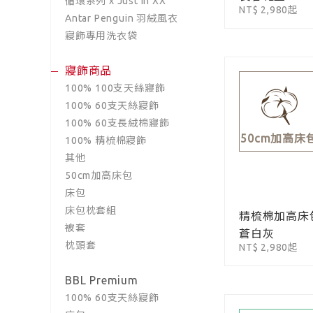
循環系列 x Just in XX
NT$ 2,980起
Antar Penguin 羽絨風衣
寢飾專用洗衣袋
寢飾商品
100% 100支天絲寢飾
100% 60支天絲寢飾
100% 60支長絨棉寢飾
50cm加高床
100% 精梳棉寢飾
其他
50cm加高床包
床包
床包枕套組
精梳棉加高床
被套
蒼白灰
枕頭套
NT$ 2,980起
BBL Premium
100% 60支天絲寢飾