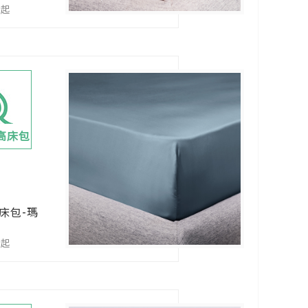
0起
加高床包
床包-瑪
0起