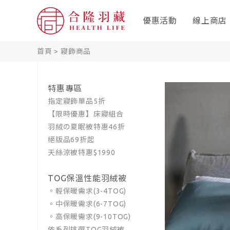
優惠活動
線上商店
首頁
>
寢飾商品
特惠專區
指定寢飾單品5折
【限時優惠】床寢組合
羽絨の夏眠被特惠46折
絕版品69折起
天絲涼被特惠$1990
TOG保溫性能羽絨被
。輕保暖需求(3-4TOG)
。中保暖需求(6-7TOG)
。高保暖需求(9-10TOG)
依系列挑選TOG羽絨被