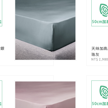
包
50cm
-銀
天絲加高
珠灰
NT$ 2,98
包
50cm