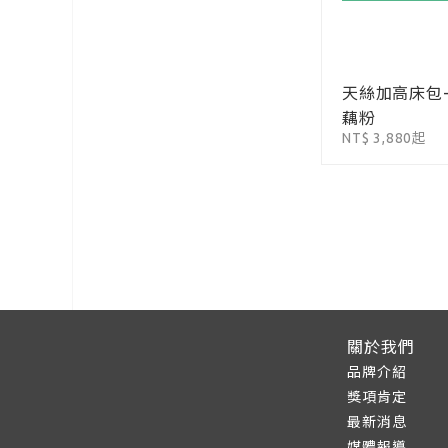
天絲加高床包
藕粉
NT$ 3,880起
關於我們
品牌介紹
獎項肯定
最新消息
媒體報導