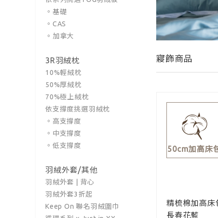
。基礎
。CAS
。加拿大
寢飾商品
3R羽絨枕
10%輕絨枕
50%厚絨枕
70%極上絨枕
依支撐度挑選羽絨枕
。高支撐度
。中支撐度
。低支撐度
50cm加高床
羽絨外套/其他
羽絨外套 | 背心
羽絨外套3折起
精梳棉加高床
Keep On 聯名羽絨圍巾
長春花藍