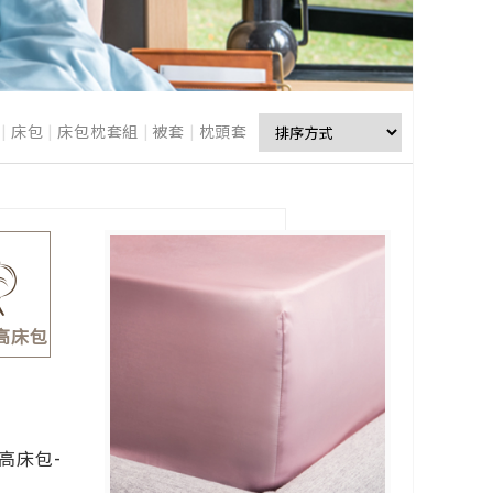
|
床包
|
床包枕套組
|
被套
|
枕頭套
加高床包
高床包-