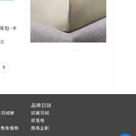
床包-卡
0起
9
品牌日誌
能羽絨被
認識羽絨
部落格
RE售後服務
風格企劃
衣