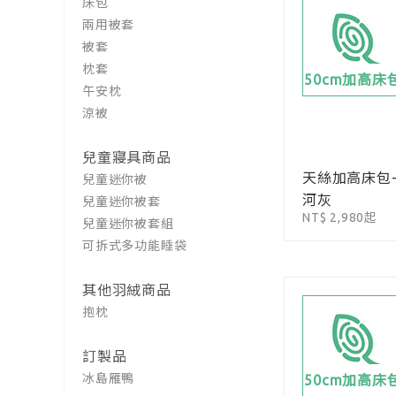
床包
兩用被套
被套
枕套
50cm加高床
午安枕
涼被
兒童寢具商品
天絲加高床包
兒童迷你被
河灰
兒童迷你被套
NT$ 2,980起
兒童迷你被套組
可拆式多功能睡袋
其他羽絨商品
抱枕
訂製品
冰島雁鴨
50cm加高床