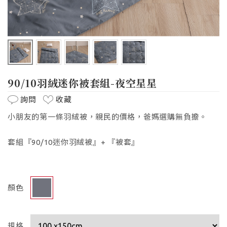
90/10羽絨迷你被套組-夜空星星
詢問
收藏
小朋友的第一條羽絨被，親民的價格，爸媽選購無負擔。
套組『90/10迷你羽絨被』+ 『被套』
顏色
規格