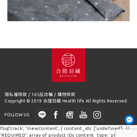
/
/
隱私權條款
165反詐騙
購物條款
Copyright © 2019 合隆羽藏 Health life All Rights Reserved.
讀取時間：
FOLLOW US
0.180155 秒
fbq('track', 'ViewContent', { content_ids: ['undefined'], //
'REQUIRED': array of product IDs content_type: 'product', //