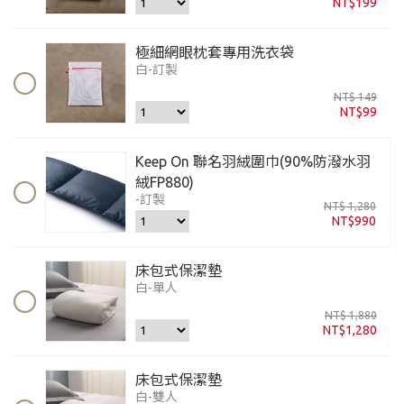
NT$199
極細網眼枕套專用洗衣袋
白-訂製
NT$ 149
NT$99
Keep On 聯名羽絨圍巾(90%防潑水羽
絨FP880)
-訂製
NT$ 1,280
NT$990
床包式保潔墊
白-單人
NT$ 1,880
NT$1,280
床包式保潔墊
白-雙人