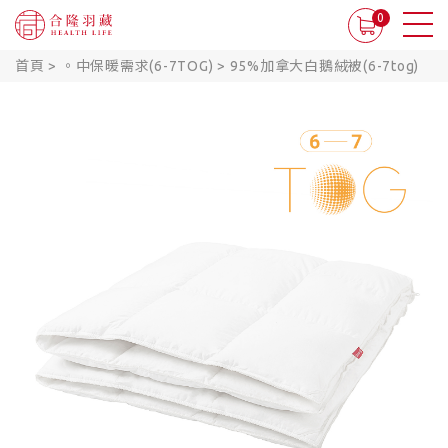
0
首頁
>
。中保暖需求(6-7TOG)
>
95%加拿大白鵝絨被(6-7tog)