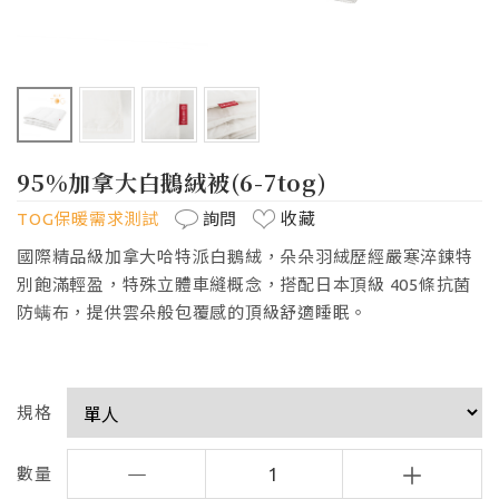
95%加拿大白鵝絨被(6-7tog)
TOG
保暖需求測試
詢問
收藏
國際精品級加拿大哈特派白鵝絨，朵朵羽絨歷經嚴寒淬鍊特
別飽滿輕盈，特殊立體車縫概念，搭配日本頂級 405條抗菌
防螨布，提供雲朵般包覆感的頂級舒適睡眠。
規格
數量
1