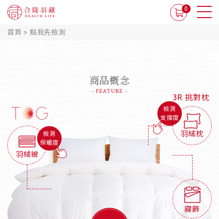
0
首頁
>
點我先檢測
商品概念
- FEATURE -
3R 挑對枕
檢測
支撐度
羽絨枕
檢測
保暖度
羽絨被
寢飾