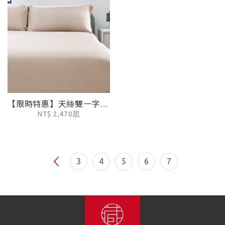
【限時特惠】天絲雙一字繡被套 - 卡其灰
NT$ 2,470起
3
4
5
6
7