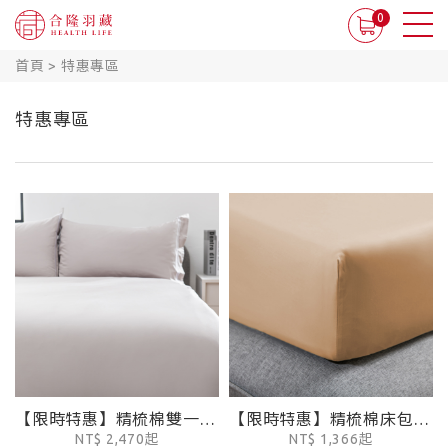
0
首頁
>
特惠專區
特惠專區
【限時特惠】精梳棉雙一字繡被套 - 蒼白灰
【限時特惠】精梳棉床包 - 杏仁棕
NT$ 2,470起
NT$ 1,366起