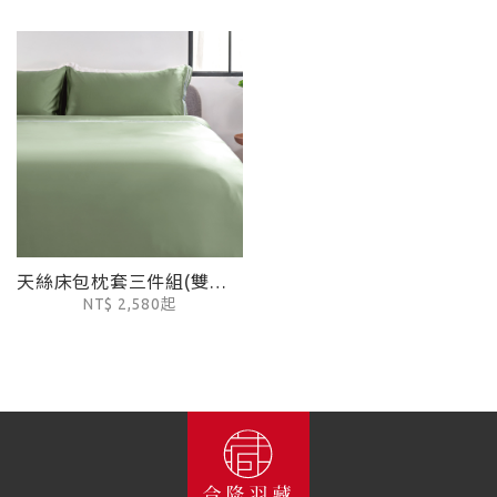
天絲床包枕套三件組(雙人/加大均一價)-羅勒綠
NT$ 2,580起