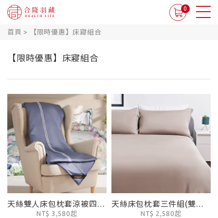
0
首頁
>
【限時優惠】床寢組合
【限時優惠】床寢組合
天絲雙人床包枕套涼被四件組
天絲床包枕套三件組(雙人/加大均一價)-亞麻灰
NT$ 3,580起
NT$ 2,580起